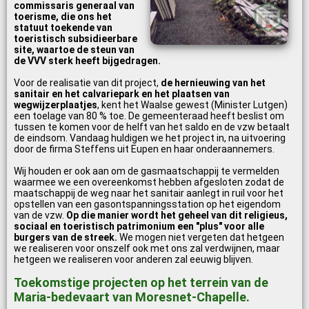
commissaris generaal van
toerisme, die ons het
statuut toekende van
toeristisch subsidieerbare
site, waartoe de steun van
de VVV sterk heeft bijgedragen.
Voor de realisatie van dit project,
de hernieuwing van het
sanitair en het calvariepark en het plaatsen van
wegwijzerplaatjes
, kent het Waalse gewest (Minister Lutgen)
een toelage van 80 % toe. De gemeenteraad heeft beslist om
tussen te komen voor de helft van het saldo en de vzw betaalt
de eindsom. Vandaag huldigen we het project in, na uitvoering
door de firma Steffens uit Eupen en haar onderaannemers.
Wij houden er ook aan om de gasmaatschappij te vermelden
waarmee we een overeenkomst hebben afgesloten zodat de
maatschappij de weg naar het sanitair aanlegt in ruil voor het
opstellen van een gasontspanningsstation op het eigendom
van de vzw.
Op die manier wordt het geheel van dit religieus,
sociaal en toeristisch patrimonium een "plus" voor alle
burgers van de streek.
We mogen niet vergeten dat hetgeen
we realiseren voor onszelf ook met ons zal verdwijnen, maar
hetgeen we realiseren voor anderen zal eeuwig blijven.
Toekomstige projecten op het terrein van de
Maria-bedevaart van Moresnet-Chapelle.