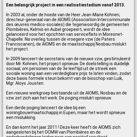
Een belangrijk project in een realisatiestadium vanaf 2013.
In 2003 al, onder de hoede van de Heer Jean-Marie Kohnen,
directeur-generaal van de AIOMS (Association Intercommunale
des œuvres medico-sociales) die tegenwoordig de gemeenten
Plombières, Kelmis en Aubel groepeert, wordt de idee
gelanceerd voor het oprichten van serviceflats in Moresnet-
Chapelle. Na overleg tussen de vroegere vzw (de Paters
Franciscanen), de AIOMS en de maatschappij Nosbau mislukt
het project.
In 2009 lanceert de secretaris van de nieuwe vzw, gestimuleerd
door Mr. Kohnen, het project opnieuw. De doelstelling is duidelijk
sociaal, om personen van de 3e leeftijd uit de streek een
sociale woning aan een verdedigbare prijs te laten vinden, zodat
deze basis formele steun bekomt van de bisschop van Luik,
Mgr. Aloys Jousten.
Een nieuwe werkgroep bestaande uit de AIOMS, Nosbau en de
vzw zet zich aan het werk. De poging mislukt opnieuw.
Een derde poging lanceert de idee bij een
woningbouwmaatschappij in Eupen, maar het wordt opnieuw
een mislukking.
En dan komt het jaar 2011 ! Deze keer heeft de AIOMS zich
aangesloten bij het OCMW van Plombières en de