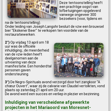
Deze tentoonstelling heeft
een prachtige oogst van
lofbetuigingen opgeleverd
vanwege ongeveer 300
bezoekers (voor, tijdens en
na de tentoonstelling).
Onder leiding van Joseph Langohr besluit de vzw een brouwsel
bier "Ekskener Beer" te verkopen ten voordele van de
restauratiewerken.
2°)
Op vrijdag 13 april om 18
uur was de officiële
inhuldiging ; de meerderheid
van de vzw-leden heeft
deelgenomen aan de
uitvoering van deze
manifestatie. Een honderdtal
personen gaven
ondersteuning.
3°)
De Negro-Spirituals avond verzorgd door het zangkoor "A
chœur Ouvert", waar zij de calvarie van Claudel vertolkten, vond
plaats op zaterdag 21 april om 20 uur.
De avond werd een succes en verliep in plezier en bezinning.
Inhuldiging van verscheidene afgewerkte
projecten in het Mariaoord van Moresnet-