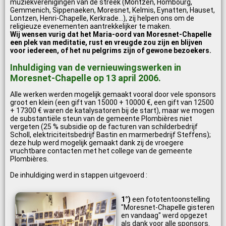
muziekverenigingen van de streek (Montzen, Hombourg,
Gemmenich, Sippenaeken, Moresnet, Kelmis, Eynatten, Hauset,
Lontzen, Henri-Chapelle, Kerkrade...), zij helpen ons om de
religieuze evenementen aantrekkelijker te maken.
Wij wensen vurig dat het Maria-oord van Moresnet-Chapelle
een plek van meditatie, rust en vreugde zou zijn en blijven
voor iedereen, of het nu pelgrims zijn of gewone bezoekers.
Inhuldiging van de vernieuwingswerken in
Moresnet-Chapelle op 13 april 2006.
Alle werken werden mogelijk gemaakt vooral door vele sponsors
groot en klein (een gift van 15000 + 10000 €, een gift van 12500
+ 17300 € waren de katalysatoren bij de start), maar we mogen
de substantiële steun van de gemeente Plombières niet
vergeten (25 % subsidie op de facturen van schilderbedrijf
Scholl, elektriciteitsbedrijf Bastin en marmerbedrijf Steffens);
deze hulp werd mogelijk gemaakt dank zij de vroegere
vruchtbare contacten met het college van de gemeente
Plombières.
De inhuldiging werd in stappen uitgevoerd :
1°)
een fototentoonstelling
"Moresnet-Chapelle gisteren
en vandaag" werd opgezet
als dank voor alle sponsors.