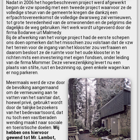
Nadat in 2006 het hogerbeschreven project werd afgewerkt
begon de vzw spoedig met een tweede project waarvoor ze de
volledige steun van de gemeente kregen die dankzij een
erfpachtovereenkomst de volledige dwarsweg zal vernieuwen,
tot grote tevredenheid van de omwonenden en de pelgrims die
dagelijks de weg gebruiken. Het werk wordt uitgevoerd door de
firma Bodarwe uit Malmedy.
Bij de afwerking van het vorige project had de eerste schepen
ons doen opmerken dat het misschien zou volstaan dat de vzw
het terrein voor de ingang van het klooster zou verfraaien en
daarom besloot ze de ruimte voor het oude klooster in te
richten mits een investering met eigen fondsen, onder leiding
van de firma Mommer. Deze verwezenlijking levert nu een
plaats van stilte, rust en bezinning op, geen enkele wagen kan
er nog parkeren.
Meermaals werd de vzw door
de bevolking aangemaand
om de vernieuwing aan te
vatten van het sanitair dat,
hoewel privé, gebruikt wordt
door de talrijke bezoekers
van het bedevaartsoord, dat
nu toch een vastberaden
wending maakt naar sociale
en toeristische doelen.
Wij
hebben ons hiervoor
gewend tot Mr. Lambot,