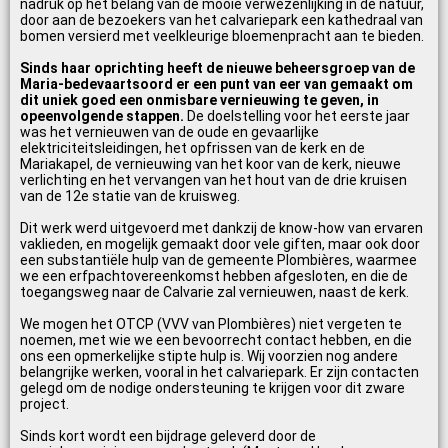
nadruk op het belang van de mooie verwezenlijking in de natuur,
door aan de bezoekers van het calvariepark een kathedraal van
bomen versierd met veelkleurige bloemenpracht aan te bieden.
Sinds haar oprichting heeft de nieuwe beheersgroep van de
Maria-bedevaartsoord er een punt van eer van gemaakt om
dit uniek goed een onmisbare vernieuwing te geven, in
opeenvolgende stappen.
De doelstelling voor het eerste jaar
was het vernieuwen van de oude en gevaarlijke
elektriciteitsleidingen, het opfrissen van de kerk en de
Mariakapel, de vernieuwing van het koor van de kerk, nieuwe
verlichting en het vervangen van het hout van de drie kruisen
van de 12e statie van de kruisweg.
Dit werk werd uitgevoerd met dankzij de know-how van ervaren
vaklieden, en mogelijk gemaakt door vele giften, maar ook door
een substantiële hulp van de gemeente Plombières, waarmee
we een erfpachtovereenkomst hebben afgesloten, en die de
toegangsweg naar de Calvarie zal vernieuwen, naast de kerk.
We mogen het OTCP (VVV van Plombières) niet vergeten te
noemen, met wie we een bevoorrecht contact hebben, en die
ons een opmerkelijke stipte hulp is. Wij voorzien nog andere
belangrijke werken, vooral in het calvariepark. Er zijn contacten
gelegd om de nodige ondersteuning te krijgen voor dit zware
project.
Sinds kort wordt een bijdrage geleverd door de