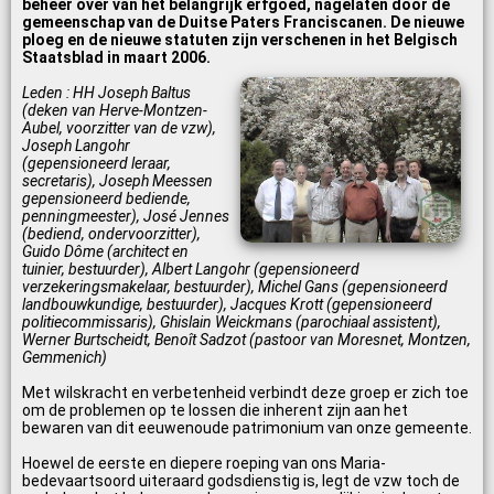
beheer over van het belangrijk erfgoed, nagelaten door de
gemeenschap van de Duitse Paters Franciscanen. De nieuwe
ploeg en de nieuwe statuten zijn verschenen in het Belgisch
Staatsblad in maart 2006.
Leden : HH Joseph Baltus
(deken van Herve-Montzen-
Aubel, voorzitter van de vzw),
Joseph Langohr
(gepensioneerd leraar,
secretaris), Joseph Meessen
gepensioneerd bediende,
penningmeester), José Jennes
(bediend, ondervoorzitter),
Guido Dôme (architect en
tuinier, bestuurder), Albert Langohr (gepensioneerd
verzekeringsmakelaar, bestuurder), Michel Gans (gepensioneerd
landbouwkundige, bestuurder), Jacques Krott (gepensioneerd
politiecommissaris), Ghislain Weickmans (parochiaal assistent),
Werner Burtscheidt, Benoît Sadzot (pastoor van Moresnet, Montzen,
Gemmenich)
Met wilskracht en verbetenheid verbindt deze groep er zich toe
om de problemen op te lossen die inherent zijn aan het
bewaren van dit eeuwenoude patrimonium van onze gemeente.
Hoewel de eerste en diepere roeping van ons Maria-
bedevaartsoord uiteraard godsdienstig is, legt de vzw toch de