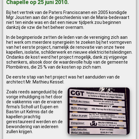
Chapelle op 25 juni 2010.
Bij het vertrek van de Paters Franciscanen ein 2005 kondigde
Mgr Jousten aan dat de geschiedenis van de Maria-bedevaart
niet ten einde was en dat een nieuw tijdperk zou beginnen
dankzij de vzw die het beheer overnam.
In de beginperiode zetten de leden van de vereniging zich aan
het werk om meerdere synergieën te zoeken bij het vormgeven
van het eerste project, namelijk de renovatie van onze twee
kapellen, isolatie, schilderwerk en nieuwe elektriciteitsleidingen.
Ondanks de kost werd het project mogelijk, dank zij vrijgevige
schenkers, alsook door de waardevolle hulp van de gemeente
Plombières, die 25 % van de kosten op zich nam.
De eerste stap van het project was het aanduiden van de
architect Mr. Mathieu Kessel.
Zoals reeds aangeduid bij de
vorige inhuldiging is het door
de vakkennis van de ervaren
firma's Scholl uit Eupen en
Bastin uit Kelmis dat de
kapellen prachtig
gerestaureerd werden en de
bewondering van iedereen
zullen krijgen.