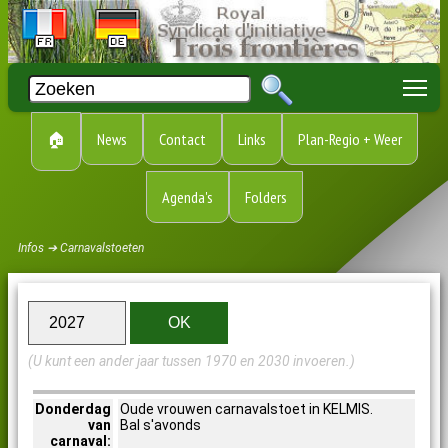
To
🏠
News
Contact
Links
Plan-Regio + Weer
Agenda's
Folders
Infos ➔ Carnavalstoeten
(U kunt een ander jaar tussen 1970 en 2030 invoeren.)
Donderdag
Oude vrouwen carnavalstoet in KELMIS.
van
Bal s'avonds
carnaval: