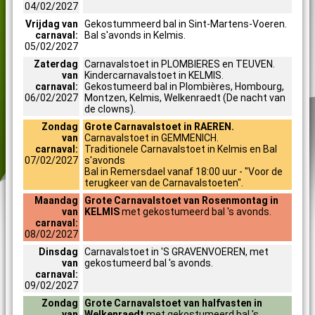
04/02/2027
Vrijdag van
Gekostummeerd bal in Sint-Martens-Voeren.
carnaval:
Bal s'avonds in Kelmis.
05/02/2027
Zaterdag
Carnavalstoet in PLOMBIERES en TEUVEN.
van
Kindercarnavalstoet in KELMIS.
carnaval:
Gekostumeerd bal in Plombières, Hombourg,
06/02/2027
Montzen, Kelmis, Welkenraedt (De nacht van
de clowns).
Zondag
Grote Carnavalstoet in RAEREN.
van
Carnavalstoet in GEMMENICH.
carnaval:
Traditionele Carnavalstoet in Kelmis en Bal
07/02/2027
s'avonds
Bal in Remersdael vanaf 18:00 uur - "Voor de
terugkeer van de Carnavalstoeten".
Maandag
Grote Carnavalstoet van Rosenmontag in
van
KELMIS
met gekostumeerd bal 's avonds.
carnaval:
08/02/2027
Dinsdag
Carnavalstoet in 'S GRAVENVOEREN, met
van
gekostumeerd bal 's avonds.
carnaval:
09/02/2027
Zondag
Grote Carnavalstoet van halfvasten in
van
Welkenraedt
met gekostumeerd bal 's