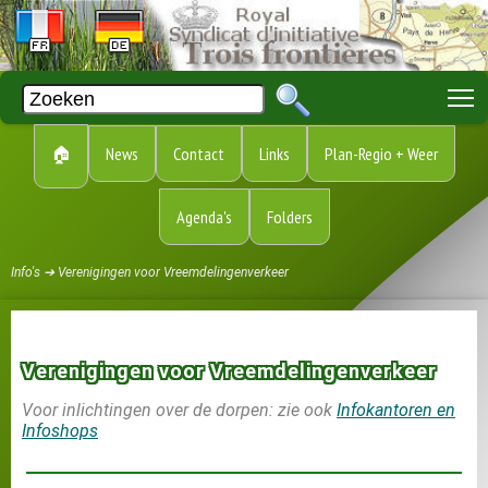
T
🏠
News
Contact
Links
Plan-Regio + Weer
Agenda's
Folders
Info's ➔ Verenigingen voor Vreemdelingenverkeer
Verenigingen voor Vreemdelingenverkeer
Voor inlichtingen over de dorpen: zie ook
Infokantoren en
Infoshops