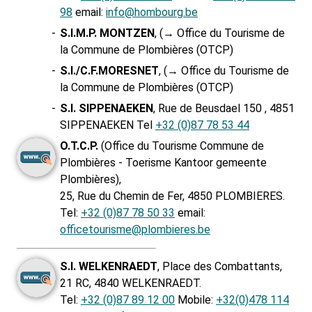
98
email:
info@hombourg.be
-
S.I.M.P. MONTZEN
, (→ Office du Tourisme de
la Commune de Plombières (OTCP)
-
S.I./C.F.MORESNET
, (→ Office du Tourisme de
la Commune de Plombières (OTCP)
-
S.I. SIPPENAEKEN
, Rue de Beusdael 150 , 4851
SIPPENAEKEN Tel
+32 (0)87 78 53 44
O.T.C.P.
(Office du Tourisme Commune de
Plombières - Toerisme Kantoor gemeente
Plombières),
25, Rue du Chemin de Fer, 4850 PLOMBIERES.
Tel:
+32 (0)87 78 50 33
email:
officetourisme@plombieres.be
S.I. WELKENRAEDT
, Place des Combattants,
21 RC, 4840 WELKENRAEDT.
Tel:
+32 (0)87 89 12 00
Mobile:
+32(0)478 114