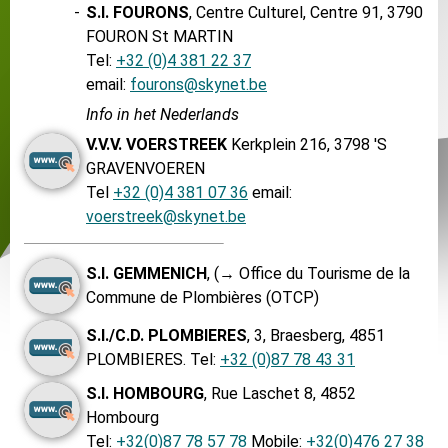
-
S.I. FOURONS
, Centre Culturel, Centre 91, 3790
FOURON St MARTIN
Tel:
+32 (0)4 381 22 37
email:
fourons@skynet.be
Info in het Nederlands
V.V.V. VOERSTREEK
Kerkplein 216, 3798 'S
GRAVENVOEREN
Tel
+32 (0)4 381 07 36
email:
voerstreek@skynet.be
S.I. GEMMENICH
, (→ Office du Tourisme de la
Commune de Plombières (OTCP)
S.I./C.D. PLOMBIERES
, 3, Braesberg, 4851
PLOMBIERES. Tel:
+32 (0)87 78 43 31
S.I. HOMBOURG
, Rue Laschet 8, 4852
Hombourg
Tel:
+32(0)87 78 57 78
Mobile:
+32(0)476 27 38