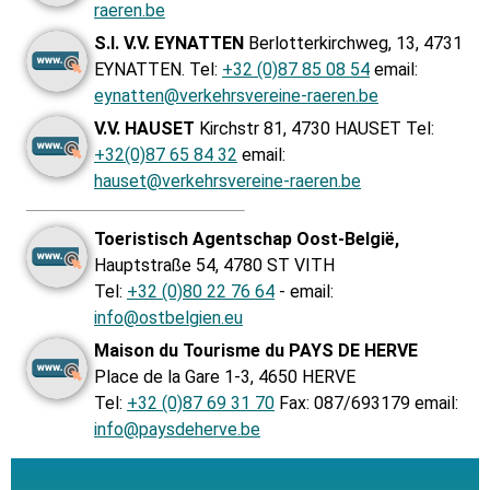
raeren.be
S.I. V.V. EYNATTEN
Berlotterkirchweg, 13, 4731
EYNATTEN. Tel:
+32 (0)87 85 08 54
email:
eynatten@verkehrsvereine-raeren.be
V.V. HAUSET
Kirchstr 81, 4730 HAUSET Tel:
+32(0)87 65 84 32
email:
hauset@verkehrsvereine-raeren.be
Toeristisch Agentschap Oost-België,
Hauptstraße 54, 4780 ST VITH
Tel:
+32 (0)80 22 76 64
- email:
info@ostbelgien.eu
Maison du Tourisme du PAYS DE HERVE
Place de la Gare 1-3, 4650 HERVE
Tel:
+32 (0)87 69 31 70
Fax: 087/693179 email:
info@paysdeherve.be