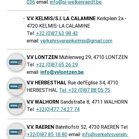
036
email:
info@si-welkenraedt.be
-
V.V. KELMIS/S.I. LA CALAMINE
Kerkplein 2a -
4720 KELMIS-LA CALAMINE
Tel:
+32 (0)87 63 98 43
email:
verkehrsvereinkelmis@gmail.com
V.V LONTZEN
Mühlenweg 29, 4710 LONTZEN
Tel:
+32 (0)87 65 26 29
email:
info@vvlontzen.be
V.V HERBESTHAL
Rue del'Eglise 34, 4710
HERBESTHAL
Tel: +32 (0)87 88 05 75
V.V WALHORN
Sandstraße 8, 4711 WALHORN
Tel:
+32(0)477 74 27 74
V.V. RAEREN
Bahnhofstr 52, 4730 RAEREN Tel:
+32(0)87 85 18 80
email:
info@verkehrsverein-