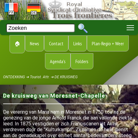
T
🏠
News
Contact
Links
Plan-Regio + Weer
Agenda's
Folders
ONTDEKKING ➔ Tourist. Attr. ➔ DE KRUISWEG
De kruisweg van Moresnet-Chapelle
De verering van Maria nam in Moresnet in 1750 toe na de
genezing van de jonge Arnold Franck die aan vallende ziekte
leed. In 1875 vestigden er zich Franciscanen uit Aken,
verdreven door de "Kulturkampf". Zij namen de hele dienst
aan de genadekapel over en het aantal bedevaarders steeg