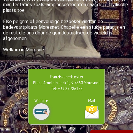
manifestaties zoals lampionsoptochten naar deze idyllische
plaats toe.
Elke pelgrim of eenvoudige bezoeker vindt in de
bedevaartplaats Moresnet-Chapelle een stukje paradijs en
de rust die ons door de geïndustrialiseerde wereld is
afgenomen.
Welkom in Moresnet !
Franziskanerkloster
Place Arnold Franck 1, B-4850 Moresnet
Tel: +32 87 786158
Website
Mail