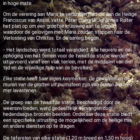
in hoge mate.
Om de verering aan Maria te verbinden met die aan de Heilige
Franciscus van Assisi, vatte Pater Overste Johannes Ruiter
het plan op om een grootse kruisweg aan te leggen
waardoor de gelovigen met Maria zouden stappen naar de
Verlossing van Christus. En de aanleg begon.
- Het landschap werd totaal veranderd. Alle heuvels en de
ophoging van het terrein voor de twaalfde statie werden
uitgevoerd vanaf een vlak terrein, met de middelen van die
tijd en de vrijwillige hulp van de bevolking.
Elke statie heeft haar eigen kenmerken. De gewelven en de
muren van de grotten uit puimsteen zijn van buiten bekleed
met lavastenen.
De groep van de twaalfde statie, beschadigd door de
weersinvloeden, werd gedeeltelijk vervangen door
hedendaagse bronzen beelden. Onderaan deze statie biedt
een specifieke uitrusting de mogelijkheid om de heilige mis
en andere diensten op te dragen.
De taferelen van elke statie (1,20 m breed en 1,50 m hoog)