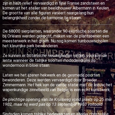
zijn in haut-relief vervaardigd in fijne Franse zandsteen en
komen uit het atelier van beeldhouwer Albermann in Keulen.
De grootte van alle figuren variëert naargelang hun
belangrijkheid zonder de harmonie te storen.
De 68000 sierplanten, waaronder 90 exotische soorten die
bij Orléans werden gekocht, maken van de plantsoenen een
meesterwerk in het groen. Nu nog komen tuinbouwscholen
het kleurrijke park bewonderen.
Ze kunnen er botanische nieuwigheden vinden, vooral in de
lente wanneer de talrijke soorten rhododendrons zo
wondermooi in bloei staan.
Laten we het ijzeren hekwerk en de gesmede poorten
bewonderen. Deze werden vervaardigd door Broeder
Zimmermann. Het hek van de vierde statie met de leeuw, het
wapenkundige zinnebeeld van België, is een echt kunstwerk.
De plechtige opening van de Kruisweg vond plaats op 25 mei
1902, maar hij werd pas op 13 september 1903 voltooid.
Sindsdien komen talrijke bedevaarten en allerlei christelijke