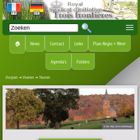
To
🏠
News
Contact
Links
Plan-Regio + Weer
Agenda's
Folders
Dorpen ➔ Voeren ➔ Teuven
© foto: https://www.visitlimburg.be