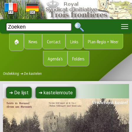
T
🏠
News
Contact
Links
Plan-Regio + Weer
Agenda's
Folders
Ondekking ➔ De kastelen
➔ De lijst
➔ kastelenroute
Verdwenen kasteel