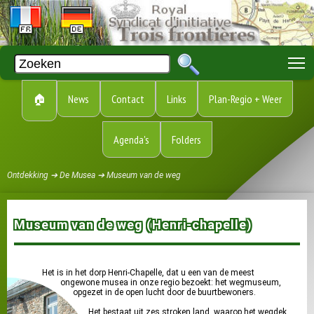
T
🏠
News
Contact
Links
Plan-Regio + Weer
Agenda's
Folders
Ontdekking ➔ De Musea ➔ Museum van de weg
Museum van de weg (Henri-chapelle)
Het is in het dorp Henri-Chapelle, dat u een van de meest
ongewone musea in onze regio bezoekt: het wegmuseum,
opgezet in de open lucht door de buurtbewoners.
Het bestaat uit zes stroken land, waarop het wegdek