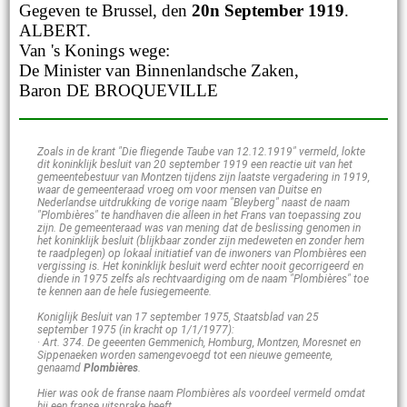
Gegeven te Brussel, den
20n September 1919
.
ALBERT.
Van 's Konings wege:
De Minister van Binnenlandsche Zaken,
Baron DE BROQUEVILLE
Zoals in de krant "Die fliegende Taube van 12.12.1919" vermeld, lokte
dit koninklijk besluit van 20 september 1919 een reactie uit van het
gemeentebestuur van Montzen tijdens zijn laatste vergadering in 1919,
waar de gemeenteraad vroeg om voor mensen van Duitse en
Nederlandse uitdrukking de vorige naam "Bleyberg" naast de naam
"Plombières" te handhaven die alleen in het Frans van toepassing zou
zijn. De gemeenteraad was van mening dat de beslissing genomen in
het koninklijk besluit (blijkbaar zonder zijn medeweten en zonder hem
te raadplegen) op lokaal initiatief van de inwoners van Plombières een
vergissing is. Het koninklijk besluit werd echter nooit gecorrigeerd en
diende in 1975 zelfs als rechtvaardiging om de naam "Plombières" toe
te kennen aan de hele fusiegemeente.
Koniglijk Besluit van 17 september 1975, Staatsblad van 25
september 1975 (in kracht op 1/1/1977):
· Art. 374. De geeenten Gemmenich, Homburg, Montzen, Moresnet en
Sippenaeken worden samengevoegd tot een nieuwe gemeente,
genaamd
Plombières
.
Hier was ook de franse naam Plombières als voordeel vermeld omdat
hij een franse uitsprake heeft.