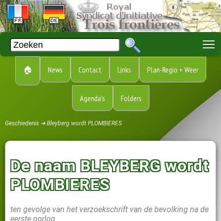
T
🏠
News
Contact
Links
Plan-Regio + Weer
Agenda's
Folders
Geschiedenis ➔ Bleyberg wordt PLOMBIERES
De naam BLEYBERG wordt
PLOMBIERES
ten gevolge van het verzoekschrift van de bevolking na de
eerste oorlog.