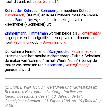
heet dit ambacht
/der Schmèt/
.
Schroeder, Schroder, Schreuer(s)
, misschien
Schreul
/Schruesch/
(Kelmis) en in iets mindere mate de Franse
naam
Parmentier
wijzen de nakomelingen van de
kleermaker (=Schneider) uit.
Zimmermann, Timmerman
worden beide als
/Tömermaan/
uitgesproken; het eigenlijke beroep van de timmerman
heet
/Schriiner/
oder
/Bowschriiner/
.
De Kelmise Familienamen
Schrymecker
/Schriimaeker/
stammen van het meubelmakerberoep (Duits = Schreiner)
de maker van “schrijnen”; in het Waals “scrini”), terwijl de
maker van doodskisten
Kistemann
/Késte(r)maan/
genoemd werd.
(2) Bron: L. WINTGENS, " Weistümer und Rechtstexte im
Bereich des Herzogtums Limburg - Quellen zur
Regionalgeschichte des 14.-18. Jahrhunderts ",
Ostbelgische Studien, 111, Eupen 1988, pp. 10 (Tafel II/III)
et 26.