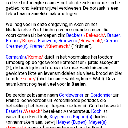
is deze historierijke naam – net als de zinkindustrie - in het
gebied rond Kelmis vrijwel verdwenen. De oorzaak is een
tekort aan mannelijke nakomelingen.
Wél nog veel in onze omgeving, in Aken en het
Nederlandse Zuid-Limburg voorkomende namen die
voortkomen uit beroepen zijn:
Beckers
/Bekesch/
,
Brauer,
Breuer
/Bröjer/
;
Brauwers, Brouwers
/Browesch/
,
Cremer,
Cretmer(s), Kremer
/Kriemesch/
("Krämer").
Corman(n)
/Korme/
duidt in het voormalige hertogdom
Limbourg op de "gesworen kormeester / jureis asseyeur"
(3)
, de beëdigde ambtenaar die meetwerktuigen en
gewichten ijkte en levensmiddelen als vlees, brood en bier
keurde
/koore/
(ahd. kiosan = wählen; kuri = Wahl). Deze
naam komt nog heel veel voor in
Baelen
.
De eerder zeldzame naam
Cordewener
en
Cordonnier
zijn
Franse leenwoorden uit verschillende periodes die
betrekking hebben op degene die leer uit Cordua bewerkt.
Esser(s)
/Äsesch/
betekent Asreparateur,
Koch
ist
vanzelfsprekend kok,
Kuypers en Küpper(s)
duiden
tonnenmakers aan, terwijl
Mayer (Eupen), Meyer(s)
/Maiesch/
meier of eenvoudigweg boer betkent;