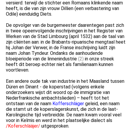
versierd: terwijl de stichter een Romaans klinkende naam
heeft, is die van zijn vrouw Dillien (een verbastering van
Odile) eenduidig Diets.
De opvolger van de burgemeester daarentegen past zich
in twee opeenvolgende inschrijvingen in het Register van
Werken van de Stad Limbourg (april 1532) aan de taal van
zijn cliënten aan: in de Brabants-ripuarische mengtaal heet
hij Johan der Verwer, in de Franse inschrijving luidt zijn
naam Johan Tyndeur. Ondanks de aanhoudende
bloeiperiode van de linnenindustrie
(2)
in onze streek
heeft dit beroep echter niet als familienaam kunnen
voortleven.
Een andere oude tak van industrie in het Maasland tussen
Düren en Dinant - de koperstad (volgens enkele
onderzoekers wijst dit woord op de immigratie van
Nederfrankische ambachtslieden) – heeft tot het
ontstaan van de naam
Kofferschläger
geleid, een naam
die stamt uit de koperslagerskunst, die zich in de laat-
Karolingische tijd verbreidde. De naam kwam vooral veel
voor in Kelmis en werd in het plaatselijke dialect als
/Koferschlääjer/
uitgesproken.