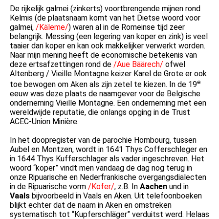
De rijkelijk galmei (zinkerts) voortbrengende mijnen rond
Kelmis (de plaatsnaam komt van het Dietse woord voor
galmei,
/Käleme/
) waren al in de Romeinse tijd zeer
belangrijk. Messing (een legering van koper en zink) is veel
taaier dan koper en kan ook makkelijker verwerkt worden.
Naar mijn mening heeft de economische betekenis van
deze ertsafzettingen rond de
/Aue Bäärech/
ofwel
Altenberg / Vieille Montagne keizer Karel de Grote er ook
e
toe bewogen om Aken als zijn zetel te kiezen. In de 19
eeuw was deze plaats de naamgever voor de Belgische
onderneming Vieille Montagne. Een onderneming met een
wereldwijde reputatie, die onlangs opging in de Trust
ACEC-Union Minière.
In het doopregister van de parochie Hombourg, tussen
Aubel en Montzen, wordt in 1641 Thys Cofferschleger en
in 1644 Thys Kufferschlager als vader ingeschreven. Het
woord “koper” vindt men vandaag de dag nog terug in
onze Ripuarische en Nederfrankische overgangsdialecten
in de Ripuarische vorm
/Kofer/
, z.B. In
Aachen
und in
Vaals
bijvoorbeeld in Vaals en Aken. Uit telefoonboeken
blijkt echter dat de naam in Aken en omstreken
systematisch tot “Kupferschläger” verduitst werd. Helaas