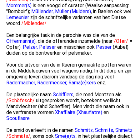
Mommer(s)
is een voogd of curator (Waalse aanpassing:
"Bomboir");
Müllender, Müller (Mulders)
, in Baelen ook wel
Lemeunier
zijn de schriftelijke varianten van het Dietse
woord
/Mölender/
.
Een belangrijke taak in de parochie was die van de
Offermann(s)
, die de offerandes inzamelde (naar
/Ofer/
=
Opfer).
Pelzer, Pelsser
en misschien ook
Pesser
(Aubel)
duiden op de bontwerker of pelsmaker.
Voor de uitvoer van de in Raeren gemaakte potten waren
in de Middeleeuwen veel wagens nodig. In dit dorp en zijn
omgeving leven daarom vandaag de dag nog veel
Radermacher, Radermecker, Rama(e)kers
enz.
De plaatselijke naam
Schifflers
, die rond Montzen als
/Schöfesch/
uitgesproken wordt, betekent wellicht
Mandvlechter (ahd Scheffler). Men vindt die naam ook in
de verfranste vormen
Xhafflaire (Xhauflatre)
en
Scouflasre
.
De smid overleeft in de namen
Schmitz, Schmits, Shmetz
/Schmäts/
, soms ook
Sme(e)ts
; in het plaatselijke dialect