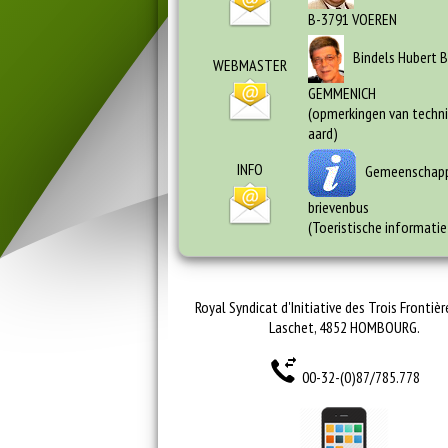
B-3791 VOEREN
Bindels Hubert 
WEBMASTER
GEMMENICH
(opmerkingen van techn
aard)
INFO
Gemeenschappe
brievenbus
(Toeristische informatie
Royal Syndicat d'Initiative des Trois Frontière
Laschet, 4852 HOMBOURG.
00-32-(0)87/785.778