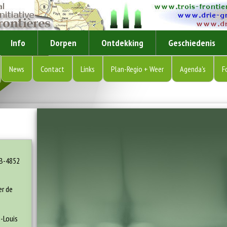
Info
Dorpen
Ontdekking
Geschiedenis
News
Contact
Links
Plan-Regio + Weer
Agenda's
F
B-4852
er de
-Louis