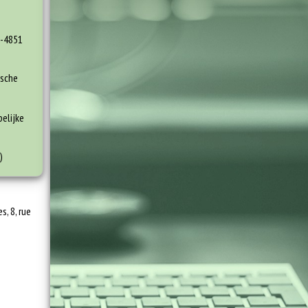
B-4851
ische
lijke
)
s, 8, rue