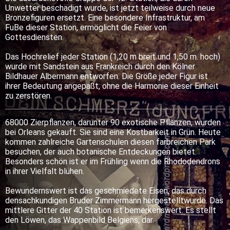
Unwetter beschädigt wurde, ist jetzt teilweise durch neue
Bronzefiguren ersetzt. Eine besondere Infrastruktur, am
FuBe dieser Station, ermöglicht die Feier von
Gottesdiensten.
Das Hochrelief jeder Station (1,20 m breit und 1,50 m. hoch)
wurde mit Sandstein aus Frankreich durch den Kölner
Bildhauer Albermann entworfen. Die Größe jeder Figur ist
ihrer Bedeutung angepaßt, ohne die Harmonie dieser Einheit
zu zerstören.
68000 Zierpflanzen, darunter 90 exotische Pflanzen, wurden
bei Orleans gekauft. Sie sind eine Kostbarkeit in Grün. Heute
kommen zahlreiche Gartenschulen diesen farbreichen Park
besuchen, der auch botanische Entdeckungen bietet.
Besonders schön ist er im Frühling wenn die Rhododendrons
in ihrer Vielfalt blühen.
Bewundernswert ist das geschmiedete Eisen, das durch
densachkundigen Bruder Zimmermann hergestelltwurde. Das
mittlere Gitter der 40 Station ist bemerkenswert. Es stellt
den Löwen, das Wappenbild Belgiens, dar.