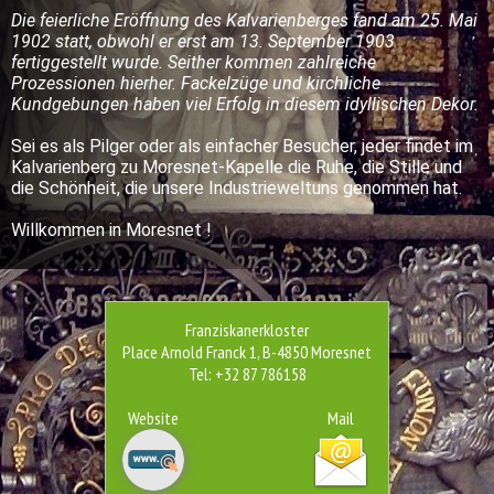
Die feierliche Eröffnung des Kalvarienberges fand am 25. Mai
1902 statt, obwohl er erst am 13. September 1903
fertiggestellt wurde. Seither kommen zahlreiche
Prozessionen hierher. Fackelzüge und kirchliche
Kundgebungen haben viel Erfolg in diesem idyllischen Dekor.
Sei es als Pilger oder als einfacher Besucher, jeder findet im
Kalvarienberg zu Moresnet-Kapelle die Ruhe, die Stille und
die Schönheit, die unsere Industrieweltuns genommen hat.
Willkommen in Moresnet !
Franziskanerkloster
Place Arnold Franck 1, B-4850 Moresnet
Tel: +32 87 786158
Website
Mail