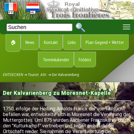
T
🏠
News
Kontakt
Links
Plan-Gegend + Wetter
Terminkalender
Folders
ENTDECKEN ➔ Tourist. Attr. ➔ Der Kalvarienberg
Der Kalvarienberg zu Moresnet-Kapelle
1750, infolge der Heilung Arnolds Franck der von Fallsucht
befallen war, entwickelte sich in Moresnet die Verehrung der
Muttergottes. Uml 875 wurden Aachener Franziskaner durch
den "Kulturkampf" vertrieben und ließen sich in dieser
Ortschaft nieder. Sie nahmen die Verantwortung der