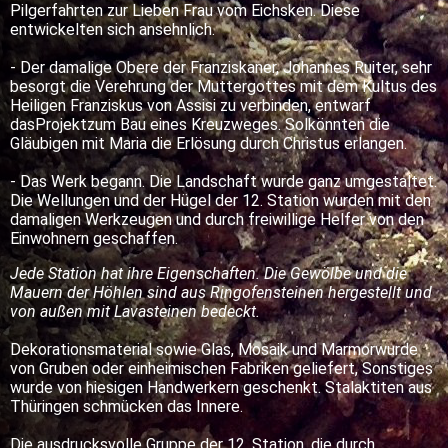
Pilgerfahrten zur Lieben Frau vom Eichsken. Diese
entwickelten sich ansehnlich.
- Der damalige Obere der Franziskaner, Johannes Ruiter, sehr
besorgt die Verehrung der Muttergottes mit dem Kultus des
Heiligen Franziskus von Assisi zu verbinden, entwarf
dasProjektzum Bau eines Kreuzweges. Solkönnten die
Gläubigen mit Maria die Erlösung durch Christus erlangen.
- Das Werk begann. Die Landschaft wurde ganz umgestaltet.
Die Wellungen und der Hügel der 12. Station wurden mit den
damaligen Werkzeugen und durch freiwillige Helfer von den
Einwohnern geschaffen.
Jede Station hat ihre Eigenschaften. Die Gewölbe und die
Mauern der Höhlen sind aus Ringofensteinen hergestellt und
von außen mit Lavasteinen bedeckt.
Dekorationsmaterial sowie Glas, Mosaik und Marmorwurde
von Gruben oder einheimischen Fabriken geliefert, Sonstiges
wurde von hiesigen Handwerkern geschenkt. Stalaktiten aus
Thüringen schmücken das Innere.
Die ausdrucksvolle Gruppe der 12. Station, die durch