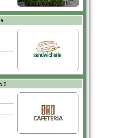
0a
s 9