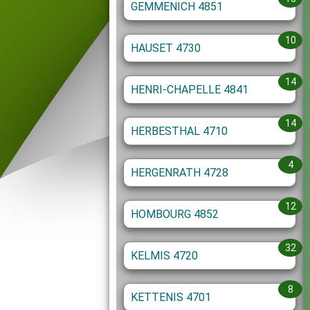
GEMMENICH 4851
10
HAUSET 4730
14
HENRI-CHAPELLE 4841
14
HERBESTHAL 4710
4
HERGENRATH 4728
12
HOMBOURG 4852
32
KELMIS 4720
8
KETTENIS 4701