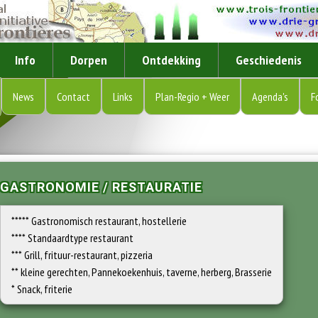
Info
Dorpen
Ontdekking
Geschiedenis
News
Contact
Links
Plan-Regio + Weer
Agenda's
F
GASTRONOMIE / RESTAURATIE
***** Gastronomisch restaurant, hostellerie
**** Standaardtype restaurant
*** Grill, frituur-restaurant, pizzeria
** kleine gerechten, Pannekoekenhuis, taverne, herberg, Brasserie
* Snack, friterie