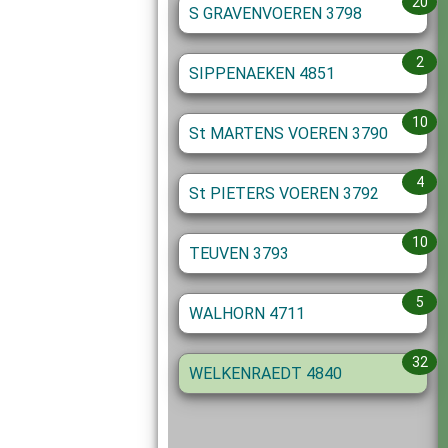
20
S GRAVENVOEREN 3798
2
SIPPENAEKEN 4851
10
St MARTENS VOEREN 3790
4
St PIETERS VOEREN 3792
10
TEUVEN 3793
5
WALHORN 4711
32
WELKENRAEDT 4840