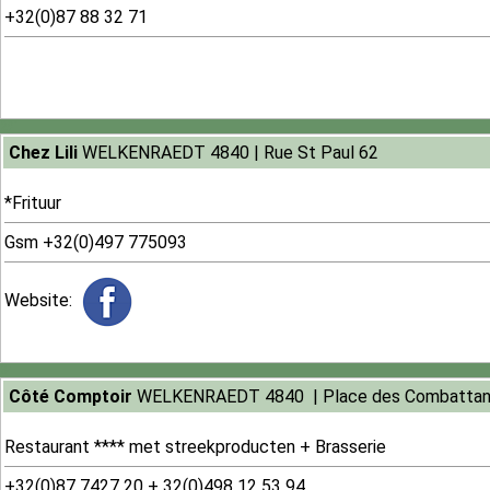
+32(0)87 88 32 71
291
Chez Lili
WELKENRAEDT 4840 | Rue St Paul 62
*Frituur
Gsm +32(0)497 775093
Website:
34
Côté Comptoir
WELKENRAEDT 4840 | Place des Combattan
Restaurant **** met streekproducten + Brasserie
+32(0)87 7427 20 + 32(0)498 12 53 94