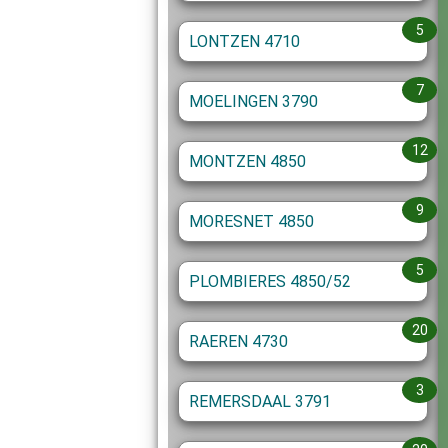
5
LONTZEN 4710
7
MOELINGEN 3790
12
MONTZEN 4850
9
MORESNET 4850
5
PLOMBIERES 4850/52
20
RAEREN 4730
3
REMERSDAAL 3791