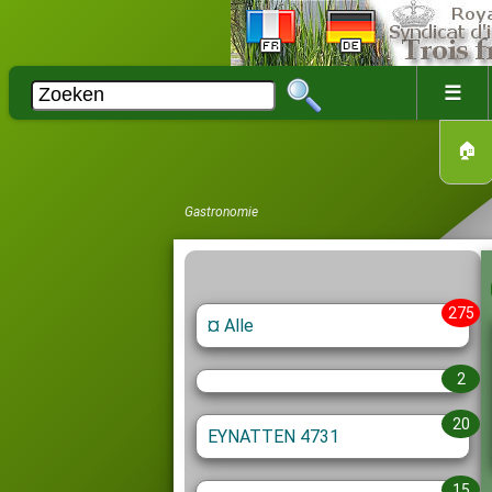
☰
🏠
Gastronomie
275
¤ Alle
2
20
EYNATTEN 4731
15