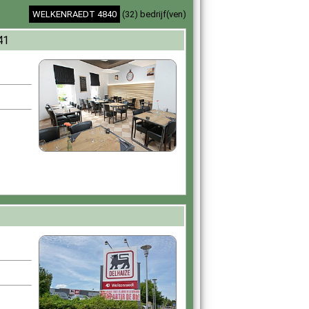
WELKENRAEDT 4840
(32) bedrijf(ven)
41