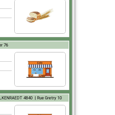
r 76
KENRAEDT 4840 | Rue Gretry 10