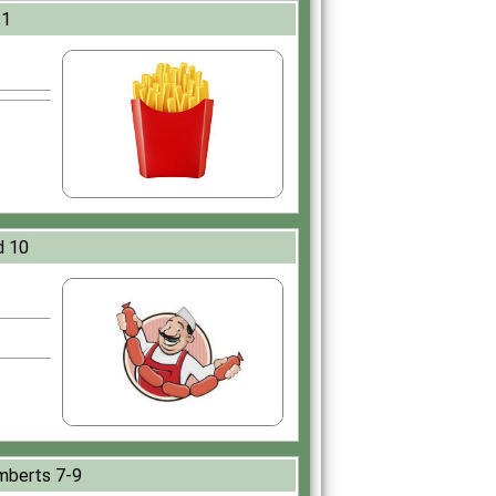
 1
d 10
berts 7-9