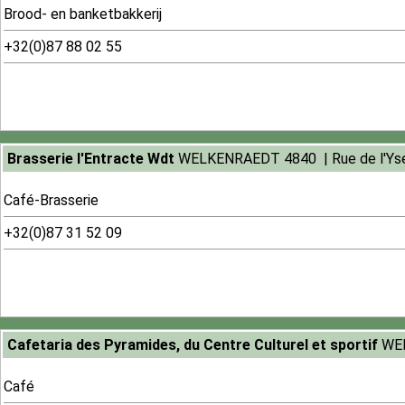
Brood- en banketbakkerij
+32(0)87 88 02 55
266
Brasserie l'Entracte Wdt
WELKENRAEDT 4840 | Rue de l'Yse
Café-Brasserie
+32(0)87 31 52 09
289
Cafetaria des Pyramides, du Centre Culturel et sportif
WEL
Café