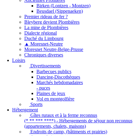
Anciennes Frontières
Birken (Lontzen - Montzen)
Beusdael (Sippenaeken)
Premier rideau de fer ?
Bleyberg devient Plombières
La mine de Plombières
Dialecte régional
Duché du Limbourg
▲ Moresnet-Neutre
Moresnet Neutre-Belge-Prusse
Chroniques diverses
Loisirs
Divertissements
Barbecues publics
Dancing-Discothèques
Marchés hebdomadaires
- puces
Plaines de jeux
Vol en montgolfière
Sports
Hébergement
Gîtes ruraux et à la ferme reconnus
(* ** *** ****) - Hébergements de séjour non reconnus
(appartements, chalets, maisons)
Endroits de camp, (bâtiments et prairies)