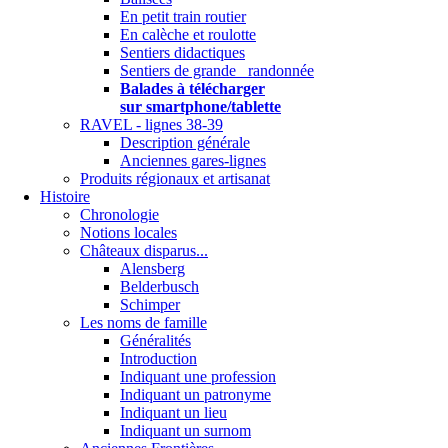
En petit train routier
En calèche et roulotte
Sentiers didactiques
Sentiers de grande randonnée
Balades à télécharger
sur smartphone/tablette
RAVEL - lignes 38-39
Description générale
Anciennes gares-lignes
Produits régionaux et artisanat
Histoire
Chronologie
Notions locales
Châteaux disparus...
Alensberg
Belderbusch
Schimper
Les noms de famille
Généralités
Introduction
Indiquant une profession
Indiquant un patronyme
Indiquant un lieu
Indiquant un surnom