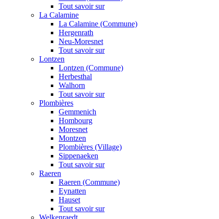
Tout savoir sur
La Calamine
La Calamine (Commune)
Hergenrath
Neu-Moresnet
Tout savoir sur
Lontzen
Lontzen (Commune)
Herbesthal
Walhorn
Tout savoir sur
Plombières
Gemmenich
Hombourg
Moresnet
Montzen
Plombières (Village)
Sippenaeken
Tout savoir sur
Raeren
Raeren (Commune)
Eynatten
Hauset
Tout savoir sur
Welkenraedt