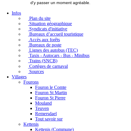
d'y passer un moment agréable.
Infos
Plan du site
Situation géographique
Syndicats d'initiative
Bureaux d’accueil touristique
Accès aux forêts
Bureaux de poste
Lignes des autobus (TEC)
Taxis - Autocars - Bus - Minibus
Trains (SNCB)
Cortèges de carnaval
Sources
Villages
Fourons
Fouron le Comte
Fouron St Martin
Fouron St Pierre
Mouland
Teuven
Remersdael
Tout savoir sur
Kettenis
Kettenis (Commune)