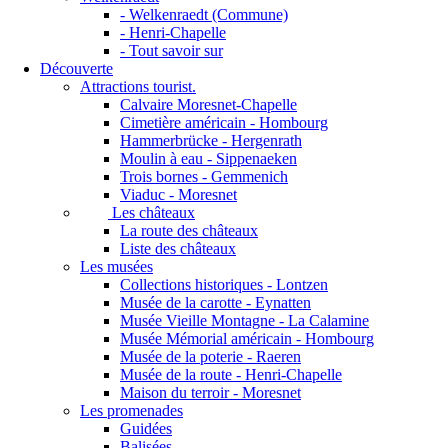
- Welkenraedt (Commune)
- Henri-Chapelle
- Tout savoir sur
Découverte
Attractions tourist.
Calvaire Moresnet-Chapelle
Cimetière américain - Hombourg
Hammerbrücke - Hergenrath
Moulin à eau - Sippenaeken
Trois bornes - Gemmenich
Viaduc - Moresnet
Les châteaux
La route des châteaux
Liste des châteaux
Les musées
Collections historiques - Lontzen
Musée de la carotte - Eynatten
Musée Vieille Montagne - La Calamine
Musée Mémorial américain - Hombourg
Musée de la poterie - Raeren
Musée de la route - Henri-Chapelle
Maison du terroir - Moresnet
Les promenades
Guidées
Balisées