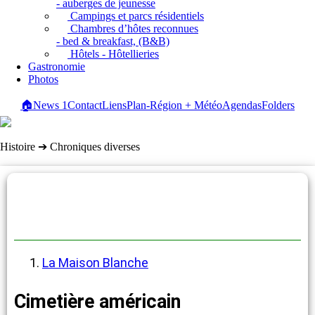
- auberges de jeunesse
Campings et parcs résidentiels
Chambres d’hôtes reconnues
- bed & breakfast, (B&B)
Hôtels - Hôtellieries
Gastronomie
Photos
🏠
News
1
Contact
Liens
Plan-Région + Météo
Agendas
Folders
Histoire ➔ Chroniques diverses
Chroniques diverses
La Maison Blanche
Cimetière américain