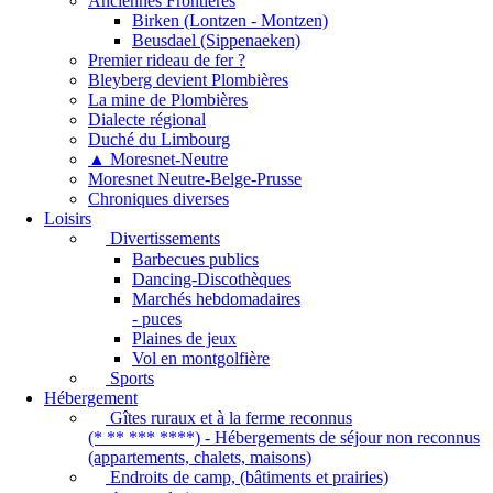
Anciennes Frontières
Birken (Lontzen - Montzen)
Beusdael (Sippenaeken)
Premier rideau de fer ?
Bleyberg devient Plombières
La mine de Plombières
Dialecte régional
Duché du Limbourg
▲ Moresnet-Neutre
Moresnet Neutre-Belge-Prusse
Chroniques diverses
Loisirs
Divertissements
Barbecues publics
Dancing-Discothèques
Marchés hebdomadaires
- puces
Plaines de jeux
Vol en montgolfière
Sports
Hébergement
Gîtes ruraux et à la ferme reconnus
(* ** *** ****) - Hébergements de séjour non reconnus
(appartements, chalets, maisons)
Endroits de camp, (bâtiments et prairies)