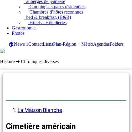
- auberges de jeunesse
Campings et parcs résidentiels
Chambres d’hôtes reconnues
- bed & breakfast, (B&B)
Hôtels - Hôtellieries
Gastronomie
Photos
🏠
News
1
Contact
Liens
Plan-Région + Météo
Agendas
Folders
Histoire ➔ Chroniques diverses
Chroniques diverses
La Maison Blanche
Cimetière américain