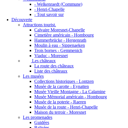
- Welkenraedt (Commune)
- Henri-Chapelle
- Tout savoir sur
Découverte
Attractions tourist.
Calvaire Moresnet-Chapelle
Cimetière américain - Hombourg
Hammerbrücke - Hergenrath
Moulin à eau - Sippenaeken
Trois bornes - Gemmenich
Viaduc - Moresnet
Les châteaux
La route des châteaux
Liste des châteaux
Les musées
Collections historiques - Lontzen
Musée de la carotte - Eynatten
Musée Vieille Montagne - La Calamine
Musée Mémorial américain - Hombourg
Musée de la poterie - Raeren
Musée de la route - Henri-Chapelle
Maison du terroir - Moresnet
Les promenades
Guidées
Balisées