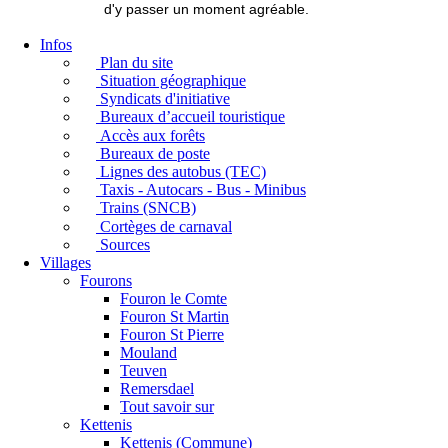
d'y passer un moment agréable.
Infos
Plan du site
Situation géographique
Syndicats d'initiative
Bureaux d’accueil touristique
Accès aux forêts
Bureaux de poste
Lignes des autobus (TEC)
Taxis - Autocars - Bus - Minibus
Trains (SNCB)
Cortèges de carnaval
Sources
Villages
Fourons
Fouron le Comte
Fouron St Martin
Fouron St Pierre
Mouland
Teuven
Remersdael
Tout savoir sur
Kettenis
Kettenis (Commune)