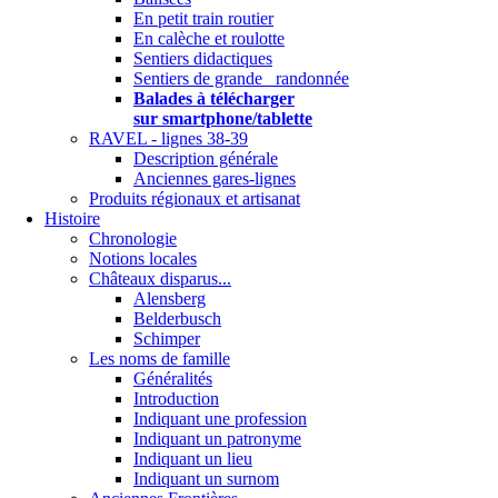
En petit train routier
En calèche et roulotte
Sentiers didactiques
Sentiers de grande randonnée
Balades à télécharger
sur smartphone/tablette
RAVEL - lignes 38-39
Description générale
Anciennes gares-lignes
Produits régionaux et artisanat
Histoire
Chronologie
Notions locales
Châteaux disparus...
Alensberg
Belderbusch
Schimper
Les noms de famille
Généralités
Introduction
Indiquant une profession
Indiquant un patronyme
Indiquant un lieu
Indiquant un surnom