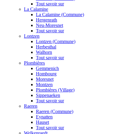
Tout savoir sur
La Calamine
La Calamine (Commune)
Hergenrath
Neu-Moresnet
Tout savoir sur
Lontzen
Lontzen (Commune)
Herbesthal
Walhorn
Tout savoir sur
Plombières
Gemmenich
Hombourg
Moresnet
Montzen
Plombières (Village)
Sippenaeken
Tout savoir sur
Raeren
Raeren (Commune)
Eynatten
Hauset
Tout savoir sur
Welkenraedt