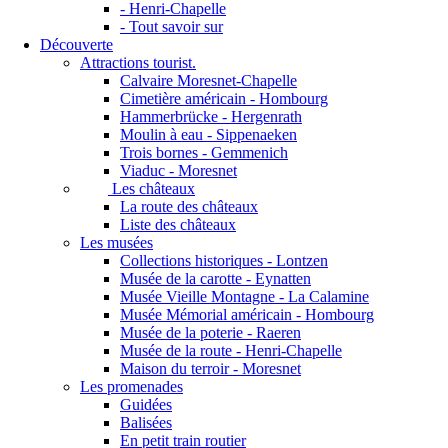
- Henri-Chapelle
- Tout savoir sur
Découverte
Attractions tourist.
Calvaire Moresnet-Chapelle
Cimetière américain - Hombourg
Hammerbrücke - Hergenrath
Moulin à eau - Sippenaeken
Trois bornes - Gemmenich
Viaduc - Moresnet
Les châteaux
La route des châteaux
Liste des châteaux
Les musées
Collections historiques - Lontzen
Musée de la carotte - Eynatten
Musée Vieille Montagne - La Calamine
Musée Mémorial américain - Hombourg
Musée de la poterie - Raeren
Musée de la route - Henri-Chapelle
Maison du terroir - Moresnet
Les promenades
Guidées
Balisées
En petit train routier