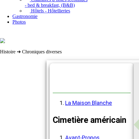
- bed & breakfast, (B&B)
Hôtels - Hôtellieries
Gastronomie
Photos
Histoire ➔ Chroniques diverses
Chroniques diverses
La Maison Blanche
Cimetière américain
Avant-Propos