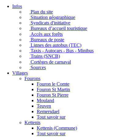
Infos
Plan du site
Situation géographique
Syndicats d'initiative
Bureaux d’accueil touristique
Accès aux forêts
Bureaux de poste
Lignes des autobus (TEC)
Taxis - Autocars - Bus - Minibus
Trains (SNCB)
Cortèges de carnaval
Sources
Villages
Fourons
Fouron le Comte
Fouron St Martin
Fouron St Pierre
Mouland
Teuven
Remersdael
Tout savoir sur
Kettenis
Kettenis (Commune)
Tout savoir sur