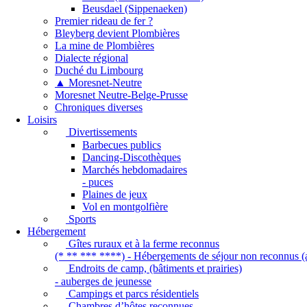
Beusdael (Sippenaeken)
Premier rideau de fer ?
Bleyberg devient Plombières
La mine de Plombières
Dialecte régional
Duché du Limbourg
▲ Moresnet-Neutre
Moresnet Neutre-Belge-Prusse
Chroniques diverses
Loisirs
Divertissements
Barbecues publics
Dancing-Discothèques
Marchés hebdomadaires
- puces
Plaines de jeux
Vol en montgolfière
Sports
Hébergement
Gîtes ruraux et à la ferme reconnus
(* ** *** ****) - Hébergements de séjour non reconnus (a
Endroits de camp, (bâtiments et prairies)
- auberges de jeunesse
Campings et parcs résidentiels
Chambres d’hôtes reconnues