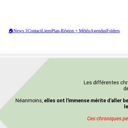
🏠
News
1
Contact
Liens
Plan-Région + Météo
Agendas
Folders
Les différentes chr
de
Néanmoins,
elles ont l'immense mérite d'aller b
l
Ces chroniques peu