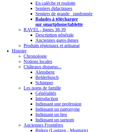
En calèche et roulotte
Sentiers didactiques
Sentiers de grande randonnée
Balades à télécharger
sur smartphone/tablette
RAVEL - lignes 38-39
Description générale
Anciennes gares-lignes
Produits régionaux et artisanat
Histoire
Chronologie
Notions locales
Châteaux disparus...
Alensberg
Belderbusch
Schimper
Les noms de famille
Généralités
Introduction
Indiquant une profession
Indiquant un patronyme
Indiquant un lieu
Indiquant un surnom
Anciennes Frontières
Birken (Lontzen - Montzen)