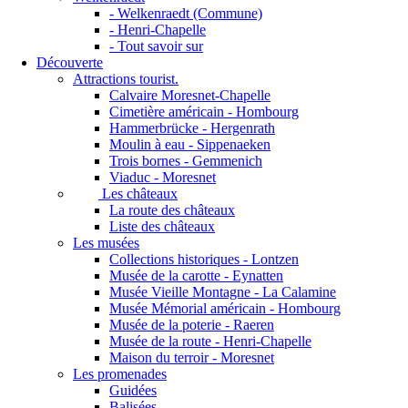
- Welkenraedt (Commune)
- Henri-Chapelle
- Tout savoir sur
Découverte
Attractions tourist.
Calvaire Moresnet-Chapelle
Cimetière américain - Hombourg
Hammerbrücke - Hergenrath
Moulin à eau - Sippenaeken
Trois bornes - Gemmenich
Viaduc - Moresnet
Les châteaux
La route des châteaux
Liste des châteaux
Les musées
Collections historiques - Lontzen
Musée de la carotte - Eynatten
Musée Vieille Montagne - La Calamine
Musée Mémorial américain - Hombourg
Musée de la poterie - Raeren
Musée de la route - Henri-Chapelle
Maison du terroir - Moresnet
Les promenades
Guidées
Balisées