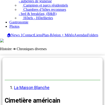
- auberges de jeunesse
Campings et parcs résidentiels
Chambres d’hôtes reconnues
- bed & breakfast, (B&B)
Hôtels - Hôtellieries
Gastronomie
Photos
🏠
News
1
Contact
Liens
Plan-Région + Météo
Agendas
Folders
Histoire ➔ Chroniques diverses
Chroniques diverses
La Maison Blanche
Cimetière américain