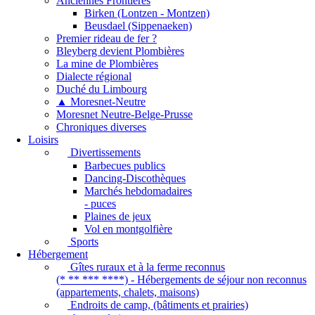
Anciennes Frontières
Birken (Lontzen - Montzen)
Beusdael (Sippenaeken)
Premier rideau de fer ?
Bleyberg devient Plombières
La mine de Plombières
Dialecte régional
Duché du Limbourg
▲ Moresnet-Neutre
Moresnet Neutre-Belge-Prusse
Chroniques diverses
Loisirs
Divertissements
Barbecues publics
Dancing-Discothèques
Marchés hebdomadaires
- puces
Plaines de jeux
Vol en montgolfière
Sports
Hébergement
Gîtes ruraux et à la ferme reconnus
(* ** *** ****) - Hébergements de séjour non reconnus
(appartements, chalets, maisons)
Endroits de camp, (bâtiments et prairies)