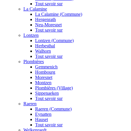
Tout savoir sur
La Calamine
La Calamine (Commune)
Hergenrath
Neu-Moresnet
Tout savoir sur
Lontzen
Lontzen (Commune)
Herbesthal
Walhorn
Tout savoir sur
Plombières
Gemmenich
Hombourg
Moresnet
Montzen
Plombières (Village)
Sippenaeken
Tout savoir sur
Raeren
Raeren (Commune)
Eynatten
Hauset
Tout savoir sur
Welkenraedt