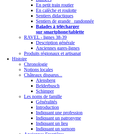
En petit train routier
En calèche et roulotte
Sentiers didactiques
Sentiers de grande randonnée
Balades à télécharger
sur smartphone/tablette
RAVEL - lignes 38-39
Description générale
Anciennes gares-lignes
Produits régionaux et artisanat
Histoire
Chronologie
Notions locales
Châteaux disparus...
Alensberg
Belderbusch
Schimper
Les noms de famille
Généralités
Introduction
Indiquant une profession
Indiquant un patronyme
Indiquant un lieu
Indiquant un surnom