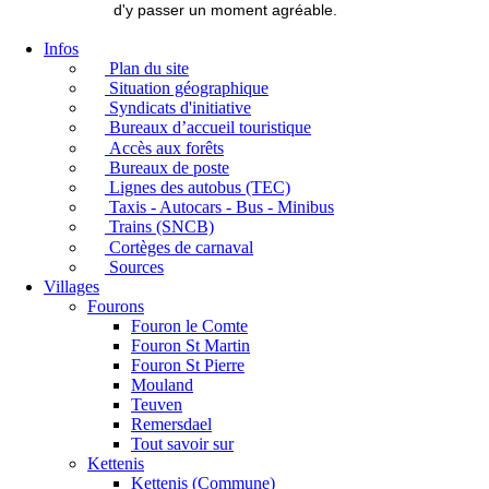
d'y passer un moment agréable.
Infos
Plan du site
Situation géographique
Syndicats d'initiative
Bureaux d’accueil touristique
Accès aux forêts
Bureaux de poste
Lignes des autobus (TEC)
Taxis - Autocars - Bus - Minibus
Trains (SNCB)
Cortèges de carnaval
Sources
Villages
Fourons
Fouron le Comte
Fouron St Martin
Fouron St Pierre
Mouland
Teuven
Remersdael
Tout savoir sur
Kettenis
Kettenis (Commune)