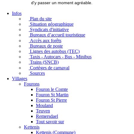
d'y passer un moment agréable.
Infos
Plan du site
Situation géographique
Syndicats d'initiative
Bureaux d’accueil touristique
Accès aux forêts
Bureaux de poste
Lignes des autobus (TEC)
Taxis - Autocars - Bus - Minibus
Trains (SNCB)
Cortèges de carnaval
Sources
Villages
Fourons
Fouron le Comte
Fouron St Martin
Fouron St Pierre
Mouland
Teuven
Remersdael
Tout savoir sur
Kettenis
Kettenis (Commune)