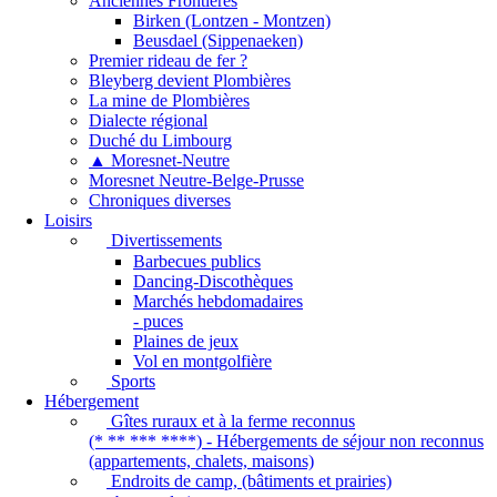
Anciennes Frontières
Birken (Lontzen - Montzen)
Beusdael (Sippenaeken)
Premier rideau de fer ?
Bleyberg devient Plombières
La mine de Plombières
Dialecte régional
Duché du Limbourg
▲ Moresnet-Neutre
Moresnet Neutre-Belge-Prusse
Chroniques diverses
Loisirs
Divertissements
Barbecues publics
Dancing-Discothèques
Marchés hebdomadaires
- puces
Plaines de jeux
Vol en montgolfière
Sports
Hébergement
Gîtes ruraux et à la ferme reconnus
(* ** *** ****) - Hébergements de séjour non reconnus
(appartements, chalets, maisons)
Endroits de camp, (bâtiments et prairies)