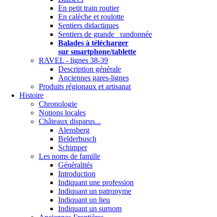
En petit train routier
En calèche et roulotte
Sentiers didactiques
Sentiers de grande randonnée
Balades à télécharger
sur smartphone/tablette
RAVEL - lignes 38-39
Description générale
Anciennes gares-lignes
Produits régionaux et artisanat
Histoire
Chronologie
Notions locales
Châteaux disparus...
Alensberg
Belderbusch
Schimper
Les noms de famille
Généralités
Introduction
Indiquant une profession
Indiquant un patronyme
Indiquant un lieu
Indiquant un surnom