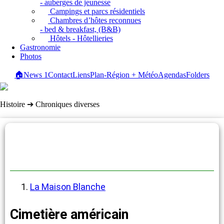
- auberges de jeunesse
Campings et parcs résidentiels
Chambres d’hôtes reconnues
- bed & breakfast, (B&B)
Hôtels - Hôtellieries
Gastronomie
Photos
🏠
News
1
Contact
Liens
Plan-Région + Météo
Agendas
Folders
Histoire ➔ Chroniques diverses
Chroniques diverses
La Maison Blanche
Cimetière américain