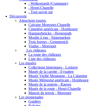
- Welkenraedt (Commune)
- Henri-Chapelle
- Tout savoir sur
Découverte
Attractions tourist.
Calvaire Moresnet-Chapelle
Cimetière américain - Hombourg
Hammerbrücke - Hergenrath
Moulin à eau - Sippenaeken
Trois bornes - Gemmenich
Viaduc - Moresnet
Les châteaux
La route des châteaux
Liste des châteaux
Les musées
Collections historiques - Lontzen
Musée de la carotte - Eynatten
Musée Vieille Montagne - La Calamine
Musée Mémorial américain - Hombourg
Musée de la poterie - Raeren
Musée de la route - Henri-Chapelle
Maison du terroir - Moresnet
Les promenades
Guidées
Balisées