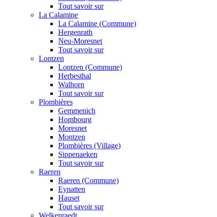
Tout savoir sur
La Calamine
La Calamine (Commune)
Hergenrath
Neu-Moresnet
Tout savoir sur
Lontzen
Lontzen (Commune)
Herbesthal
Walhorn
Tout savoir sur
Plombières
Gemmenich
Hombourg
Moresnet
Montzen
Plombières (Village)
Sippenaeken
Tout savoir sur
Raeren
Raeren (Commune)
Eynatten
Hauset
Tout savoir sur
Welkenraedt