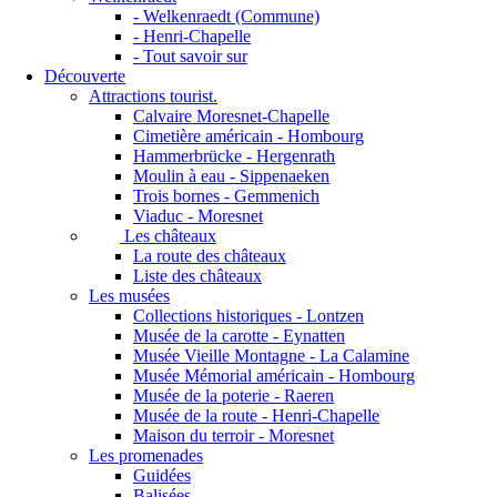
- Welkenraedt (Commune)
- Henri-Chapelle
- Tout savoir sur
Découverte
Attractions tourist.
Calvaire Moresnet-Chapelle
Cimetière américain - Hombourg
Hammerbrücke - Hergenrath
Moulin à eau - Sippenaeken
Trois bornes - Gemmenich
Viaduc - Moresnet
Les châteaux
La route des châteaux
Liste des châteaux
Les musées
Collections historiques - Lontzen
Musée de la carotte - Eynatten
Musée Vieille Montagne - La Calamine
Musée Mémorial américain - Hombourg
Musée de la poterie - Raeren
Musée de la route - Henri-Chapelle
Maison du terroir - Moresnet
Les promenades
Guidées
Balisées