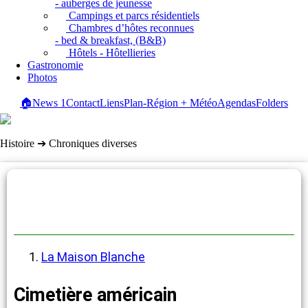
- auberges de jeunesse
Campings et parcs résidentiels
Chambres d’hôtes reconnues
- bed & breakfast, (B&B)
Hôtels - Hôtellieries
Gastronomie
Photos
🏠
News
1
Contact
Liens
Plan-Région + Météo
Agendas
Folders
Histoire ➔ Chroniques diverses
Chroniques diverses
La Maison Blanche
Cimetière américain