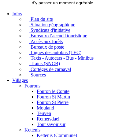
d'y passer un moment agréable.
Infos
Plan du site
Situation géographique
Syndicats d'initiative
Bureaux d’accueil touristique
Accès aux forêts
Bureaux de poste
Lignes des autobus (TEC)
Taxis - Autocars - Bus - Minibus
Trains (SNCB)
Cortèges de carnaval
Sources
Villages
Fourons
Fouron le Comte
Fouron St Martin
Fouron St Pierre
Mouland
Teuven
Remersdael
Tout savoir sur
Kettenis
Kettenis (Commune)