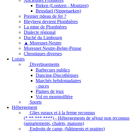
Anciennes Frontières
Birken (Lontzen - Montzen)
Beusdael (Sippenaeken)
Premier rideau de fer ?
Bleyberg devient Plombières
La mine de Plombières
Dialecte régional
Duché du Limbourg
▲ Moresnet-Neutre
Moresnet Neutre-Belge-Prusse
Chroniques diverses
Loisirs
Divertissements
Barbecues publics
Dancing-Discothèques
Marchés hebdomadaires
- puces
Plaines de jeux
Vol en montgolfière
Sports
Hébergement
Gîtes ruraux et à la ferme reconnus
(* ** *** ****) - Hébergements de séjour non reconnus
(appartements, chalets, maisons)
Endroits de camp, (bâtiments et prairies)