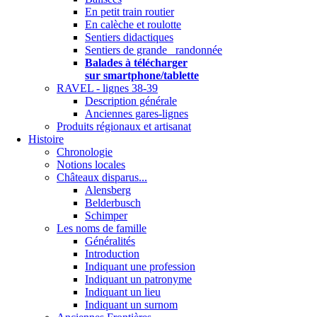
En petit train routier
En calèche et roulotte
Sentiers didactiques
Sentiers de grande randonnée
Balades à télécharger
sur smartphone/tablette
RAVEL - lignes 38-39
Description générale
Anciennes gares-lignes
Produits régionaux et artisanat
Histoire
Chronologie
Notions locales
Châteaux disparus...
Alensberg
Belderbusch
Schimper
Les noms de famille
Généralités
Introduction
Indiquant une profession
Indiquant un patronyme
Indiquant un lieu
Indiquant un surnom