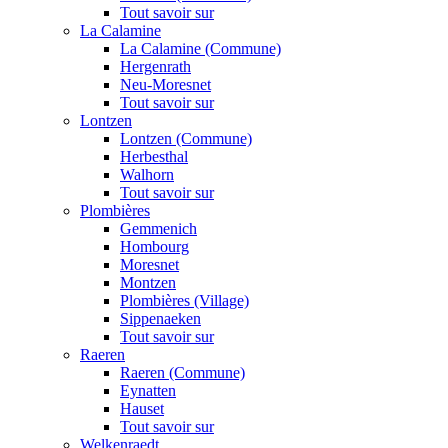
Tout savoir sur
La Calamine
La Calamine (Commune)
Hergenrath
Neu-Moresnet
Tout savoir sur
Lontzen
Lontzen (Commune)
Herbesthal
Walhorn
Tout savoir sur
Plombières
Gemmenich
Hombourg
Moresnet
Montzen
Plombières (Village)
Sippenaeken
Tout savoir sur
Raeren
Raeren (Commune)
Eynatten
Hauset
Tout savoir sur
Welkenraedt