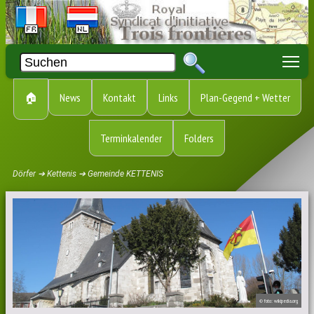
To
🏠
News
Kontakt
Links
Plan-Gegend + Wetter
Terminkalender
Folders
Dörfer ➔ Kettenis ➔ Gemeinde KETTENIS
© foto: wikipedia.org