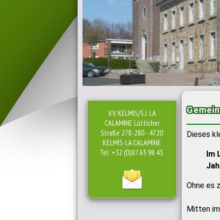
Gemein
V.V. KELMIS/S.I. LA
CALAMINE Lütticher
Straße 278-280 - 4720
Dieses kl
KELMIS-LA CALAMINE
Tel: +32 (0)87 63 98 43.
Im 
Jah
Ohne es z
Mitten im