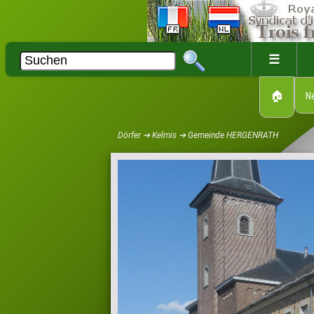
☰
🏠
N
Dörfer ➔ Kelmis ➔ Gemeinde HERGENRATH