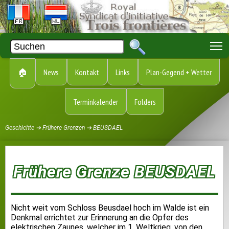
T
🏠
News
Kontakt
Links
Plan-Gegend + Wetter
Terminkalender
Folders
Geschichte ➔ Frühere Grenzen ➔ BEUSDAEL
Frühere Grenze BEUSDAEL
Nicht weit vom Schloss Beusdael hoch im Walde ist ein
Denkmal errichtet zur Erinnerung an die Opfer des
elektrischen Zaunes, welcher im 1. Weltkrieg, von den