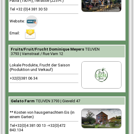
Patria (150 Pl),Terrasse (225 Pl.)
Tel +32 (0)4 381 30 53
Website:
Email:
23
Fruits/Fruit/Frucht Dominique Meyers
TEUVEN
3793 | Varnstraat / Rue Varn 12
Lokale Produkte, Frucht der Saison
(Produktion und Verkauf)
+32(0)381 06 34
229
Gelato Farm
TEUVEN 3793 | Gieveld 47
** Kosten von hausgemachtem Eis (in
einem Garten)
Tel+32(0)4 381 00 13 -+32(0)472
843.134