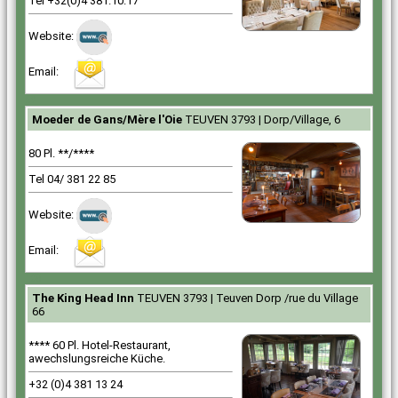
Tel +32(0)4 381.10.17
Website:
Email:
69
Moeder de Gans/Mère l'Oie
TEUVEN 3793 | Dorp/Village, 6
80 Pl. **/****
Tel 04/ 381 22 85
Website:
Email:
108
The King Head Inn
TEUVEN 3793 | Teuven Dorp /rue du Village
66
**** 60 Pl. Hotel-Restaurant,
awechslungsreiche Küche.
+32 (0)4 381 13 24