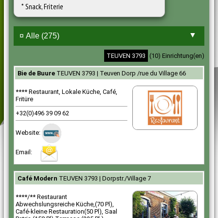
* Snack, Friterie
TEUVEN 3793
(10) Einrichtung(en)
Bie de Buure
TEUVEN 3793 | Teuven Dorp /rue du Village 66
**** Restaurant, Lokale Küche, Café,
Fritüre
+32(0)496 39 09 62
Website:
Email:
241
Café Modern
TEUVEN 3793 | Dorpstr./Village 7
****/** Restaurant
Abwechslungsreiche Küche,(70 Pl),
Café-kleine Restauration(50 Pl), Saal