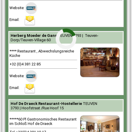
Website:
Email:
62
Herberg Moeder de Gans
TEUVEN 3793 | Teuven-
Dorp/Teuven-Village 60
**** Restaurant , Abwechslungsreiche
Küche
+32 (0)4 381 22 85
Website:
Email:
196
Hof De Draeck Restaurant-Hostellerie
TEUVEN
3793 | Hoofstraat /Rue Hoof 15
*****60 Pl Gastronomisches Restaurant
im Schloß Hof de Draeck