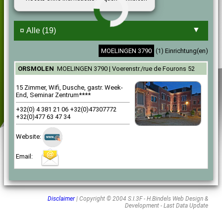
MOELINGEN 3790
(1) Einrichtung(en)
ORSMOLEN
MOELINGEN 3790 | Voerenstr./rue de Fourons 52
15 Zimmer, Wifi, Dusche, gastr. Week-
End, Seminar Zentrum****
+32(0) 4 381 21 06 +32(0)47307772
+32(0)477 63 47 34
Website:
Email:
15
Disclaimer
| Copyright © 2004 S.I.3F - H.Bindels Web Design &
Development - Last Data Update