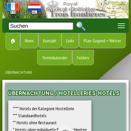
To
🏠
News
Kontakt
Links
Plan-Gegend + Wetter
Terminkalender
Folders
ÜBERNACHTUNG
ÜBERNACHTUNG / HOTELLERIES-HOTELS
**** Hotels der Kategorie Hostellerie
*** Standaardhotels
** Hotels ohne Restaurant
* Hotels ohne individuelle Bequemlichkeiten