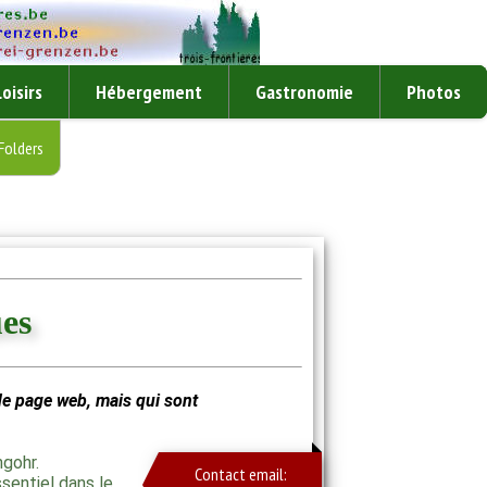
Loisirs
Hébergement
Gastronomie
Photos
Folders
es
de page web, mais qui sont
gohr.
Contact email:
sentiel dans le