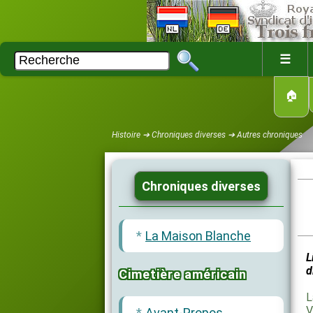
☰
🏠
Histoire ➔ Chroniques diverses ➔ Autres chroniques
Chroniques diverses
La Maison Blanche
L
d
Cimetière américain
L
V
Avant-Propos