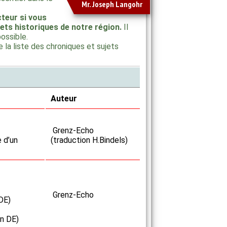
Mr. Joseph Langohr
teur si vous
ets historiques de notre région.
Il
possible.
 la liste des chroniques et sujets
Auteur
Grenz-Echo
e d’un
(traduction H.Bindels)
Grenz-Echo
DE)
en DE)