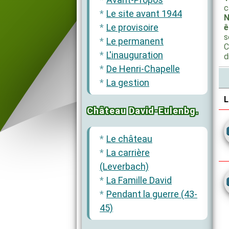
c
Le site avant 1944
N
Le provisoire
ê
s
Le permanent
C
L'inauguration
d
De Henri-Chapelle
La gestion
L
Château David-Eulenbg.
Le château
La carrière
(Leverbach)
La Famille David
Pendant la guerre (43-
45)