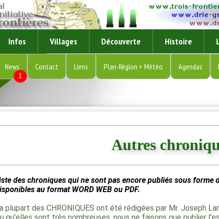
Infos
Villages
Découverte
Histoire
News
Contact
Liens
Plan-Région + Météo
Agendas
1
Autres chroniqu
iste des chroniques qui ne sont pas encore publiés sous forme 
isponibles au format WORD WEB ou PDF.
a plupart des CHRONIQUES ont été rédigées par Mr. Joseph Lan
u qu'elles sont très nombreuses, nous ne faisons que publier l'es