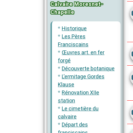
Calvaire Moresnet-
Chapelle
Historique
Les Pères
Franciscains
Œuvres art. en fer
forgé
Découverte botanique
L'ermitage Gordes
Klause
Rénovation XIIe
station
Le cimetière du
calvaire
Départ des
franciscains