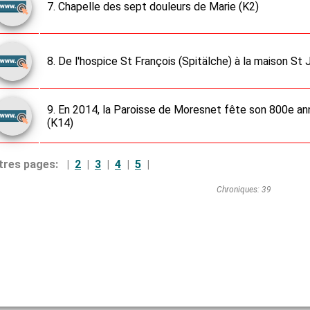
7. Chapelle des sept douleurs de Marie (K2)
8. De l'hospice St François (Spitälche) à la maison St
9. En 2014, la Paroisse de Moresnet fête son 800e ann
(K14)
tres pages:
|
2
|
3
|
4
|
5
|
Chroniques: 39