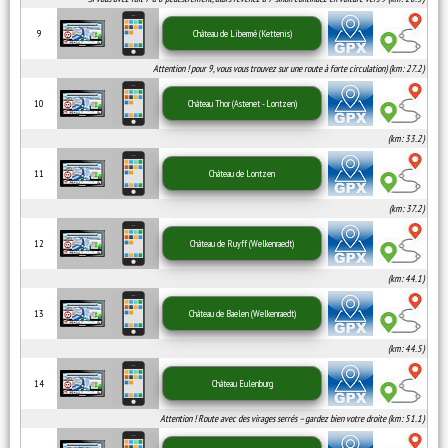
9
Château de Libermé (Kettenis)
Attention ! pour 9, vous vous trouvez sur une route à forte circulation) (km: 27.2)
10
Château Thor (Astenet - Lontzen)
(km: 33.2)
11
Château de Lontzen
(km: 37.2)
12
Château de Ruyff (Welkenraedt)
(km: 44.1)
13
Château de Baelen (Welkenraedt)
(km: 44.5)
14
Château Eulenburg
Attention ! Route avec des virages serrés – gardez bien votre droite (km: 51.1)