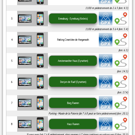
1100 m pédestrement de 2 à 3 (km: 4.3)
3
Emmaburg - Eyneburg (Kelmis)
1100 m pédestrement de 3 à 4 (km: 5.4)
4
Parking Cimetière de Hergenrath
(km: 6.5)
5
Amstenraedter Haus (Eynatten)
(km: 14.5)
6
Donjon de Raaf (Eynatten)
(km: 17.4)
7
Burg Raeren
Parking - Musée de la Poterie (de 7 à 8 peut se faire pédestrement) (km: 20.1)
8
Haus Raeren
Si vous avez fait 7 à 8 pédestrement, alors revenez à 7 sinon continuez en voiture vers 9 (km: 20.3)