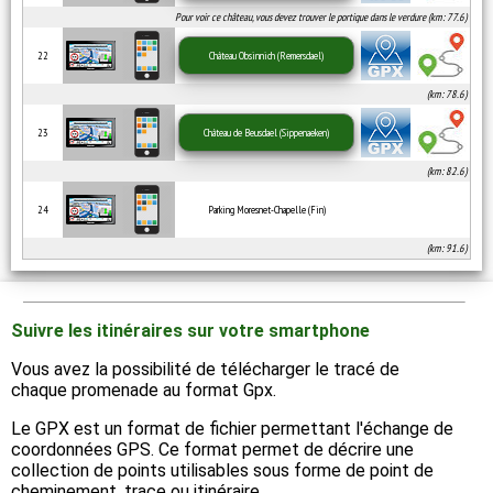
Pour voir ce château, vous devez trouver le portique dans le verdure (km: 77.6)
22
Château Obsinnich (Remersdael)
(km: 78.6)
23
Château de Beusdael (Sippenaeken)
(km: 82.6)
24
Parking Moresnet-Chapelle (Fin)
(km: 91.6)
Suivre les itinéraires sur votre smartphone
Vous avez la possibilité de télécharger le tracé de
chaque promenade au format Gpx.
Le GPX est un format de fichier permettant l'échange de
coordonnées GPS. Ce format permet de décrire une
collection de points utilisables sous forme de point de
cheminement, trace ou itinéraire