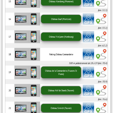
15
Château Alensberg (Moresnet)
(km: 51.5)
16
Château Graaf (Montzen)
(km: 55.1)
17
Château Vieljaren (Hombourg)
(km: 62.2)
18
Parking Château Commanderie
500 m pédestrement de 18 à 19 (km: 70.4)
Château de la Commanderie (Fourons St
19
Pierre)
(km: 70.9)
20
Château Hof de Draeck (Teuven)
(km: 76.6)
21
Château Sinnich (Teuven)