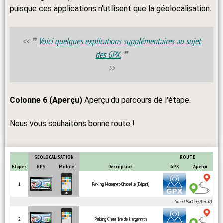
puisque ces applications n'utilisent que la géolocalisation.
❞
Voici quelques explications supplémentaires au sujet
des GPX.
❞
Colonne 6 (Aperçu)
Aperçu du parcours de l'étape.
Nous vous souhaitons bonne route !
GEOLOCALISATION
ROUTE
Etapes
GPS
Mobile
Description
GPX
Aperçu
1
Parking Moresnet-Chapelle (Départ)
Grand Parking (km: 0)
2
Parking Cimetière de Hergenrath